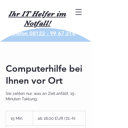
Ihr IT Helfer im
Notfall!
Telefon 08122 - 99 67 216
Computerhilfe bei
Ihnen vor Ort
Sie zahlen nur, was an Zeit anfällt. 15-
Minuten Taktung.
ab
18,00
15 Min.
1
ab 18,00 EUR (72,-h)
EUR
(72,-
5
h)