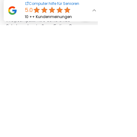
Kontaktangaben
08122-9967216
info@computerhilfe-senioren.de
Schuhmacherstraße 11, Erding, Germany
Computerhilfe für Senioren
info [ät] computerhilfe-senioren (Punkt)
de
©2025 Office & IT Solutions Lehmberg
>> Computerhilfe für Senioren. <<
Impressum
Datenschut
zerklärung