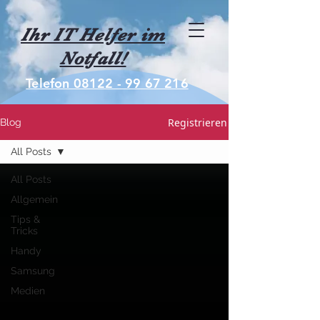
Ihr IT Helfer im
Notfall!
Telefon 08122 - 99 67 216
Registrieren
Blog
All Posts
All Posts
Allgemein
Tips &
Tricks
Handy
Samsung
Medien