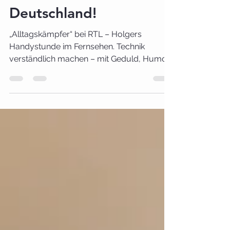
Fernsehen – so tickt
Deutschland!
„Alltagskämpfer“ bei RTL – Holgers
Handystunde im Fernsehen. Technik
verständlich machen – mit Geduld, Humor
und Herz. Am 5. August 2025 war es
soweit: Die RTL-Reportage „Alltagskämpfer
– So tickt Deutschland!“ zeigte einen
Beitrag über meine Arbeit mit Senioren.
Unter dem Titel „Gemeinsam statt einsam –
Lebenshilfe für ältere Menschen“ wurde
meine Arbeit mit Seniorinnen und Senioren
vorgestellt.